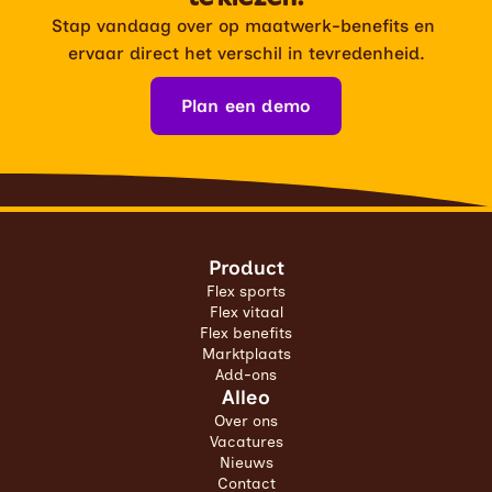
Stap vandaag over op maatwerk-benefits en 
ervaar direct het verschil in tevredenheid.
Plan een demo
Product
Flex sports
Flex vitaal
Flex benefits
Marktplaats
Add-ons
Alleo
Over ons
Vacatures
Nieuws
Contact