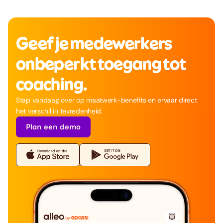
Geef je medewerkers 
onbeperkt toegang tot 
coaching.
Stap vandaag over op maatwerk-benefits en ervaar direct 
het verschil in tevredenheid.
Plan een demo