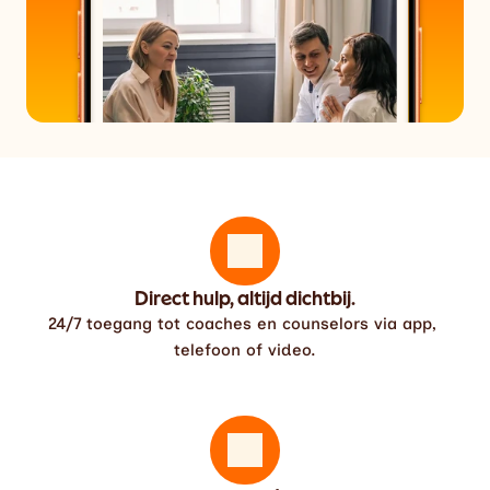
Telus health
Mentale gezondheid
24/7 bereikbaar
100+ coaches beschikbaar
Direct hulp, altijd dichtbij.
24/7 toegang tot coaches en counselors via app, 
telefoon of video.
Familie consult
Ga naar EAP.