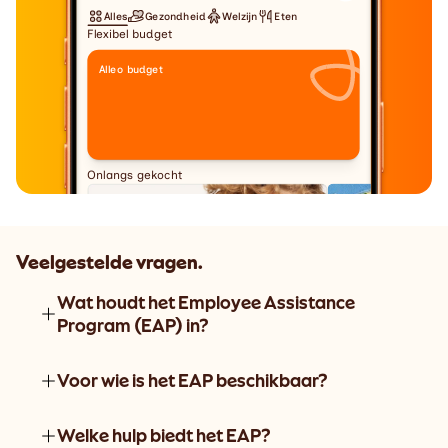
Alles
Gezondheid
Welzijn
Eten
Flexibel budget
Alleo budget
Onlangs gekocht
Veelgestelde vragen.
Treatwell
Treatwell
Wat houdt het Employee Assistance 
Massages en wellness
Albert Heijn
Program (EAP) in?
Aanbevolen voor jou.
Voor wie is het EAP beschikbaar?
Welke hulp biedt het EAP?